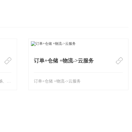
订单+仓储 +物流->云服务
移动OA：解决企业内部员工沟通交流不顺畅、信息共享不彻底、制度理解不清晰、绩效考核···
订单+仓储 +物流->云服务